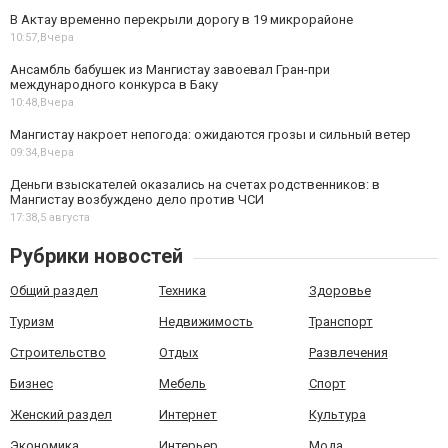
В Актау временно перекрыли дорогу в 19 микрорайоне
10:57,
Вчера
Ансамбль бабушек из Мангистау завоевал Гран-при
международного конкурса в Баку
10:48,
Вчера
Мангистау накроет непогода: ожидаются грозы и сильный ветер
09:34,
Вчера
Деньги взыскателей оказались на счетах родственников: в
Мангистау возбуждено дело против ЧСИ
17:38,
5 августа
Рубрики новостей
Общий раздел
Техника
Здоровье
Туризм
Недвижимость
Транспорт
Строительство
Отдых
Развлечения
Бизнес
Мебель
Спорт
Женский раздел
Интернет
Культура
Экономика
Интерьер
Мода