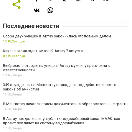
Последние новости
Ссора двух женщин в Актау закончилась уголовным делом
10:10,
Сегодня
Какая погода ждет жителей Актау 7 августа
09:19,
Сегодня
Выбросил петарды на улице: в Актау мужчину привлекли к
ответственности
18:16,
Вчера
349 осужденных в Мангистау подпадают под действие нового
закона об амнистии
16:30,
Вчера
В Мангистау начался прием документов на образовательные гранты
14:58,
Вчера
В Актау продолжают углублять водозаборный канал МАЭК: как
проект повлияет на систему водоснабжения
12:30,
Вчера