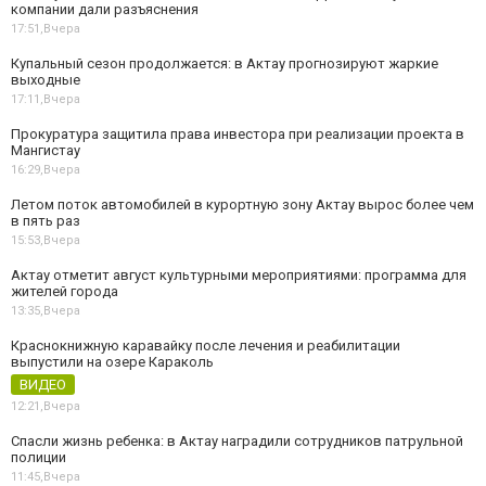
компании дали разъяснения
17:51,
Вчера
Купальный сезон продолжается: в Актау прогнозируют жаркие
выходные
17:11,
Вчера
Прокуратура защитила права инвестора при реализации проекта в
Мангистау
16:29,
Вчера
Летом поток автомобилей в курортную зону Актау вырос более чем
в пять раз
15:53,
Вчера
Актау отметит август культурными мероприятиями: программа для
жителей города
13:35,
Вчера
Краснокнижную каравайку после лечения и реабилитации
выпустили на озере Караколь
ВИДЕО
12:21,
Вчера
Спасли жизнь ребенка: в Актау наградили сотрудников патрульной
полиции
11:45,
Вчера