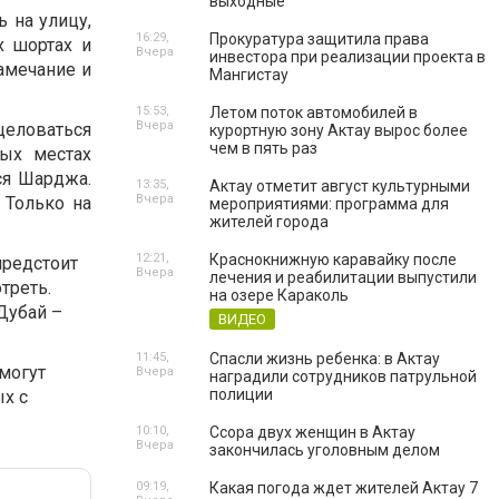
выходные
ь на улицу,
16:29,
Прокуратура защитила права
х шортах и
Вчера
инвестора при реализации проекта в
амечание и
Мангистау
15:53,
Летом поток автомобилей в
Вчера
целоваться
курортную зону Актау вырос более
чем в пять раз
ных местах
ся Шарджа.
13:35,
Актау отметит август культурными
Вчера
 Только на
мероприятиями: программа для
жителей города
12:21,
Краснокнижную каравайку после
предстоит
Вчера
лечения и реабилитации выпустили
треть.
на озере Караколь
 Дубай –
ВИДЕО
11:45,
Спасли жизнь ребенка: в Актау
могут
Вчера
наградили сотрудников патрульной
полиции
ых с
10:10,
Ссора двух женщин в Актау
Вчера
закончилась уголовным делом
09:19,
Какая погода ждет жителей Актау 7