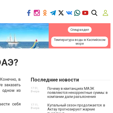
Спецраздел
Температура воды в Каспийском
море
ОАЭ?
Последние новости
 Конечно, в
е заказать
17:51,
Почему в квитанциях МАЭК
в одном из
Вчера
появляются некорректные суммы: в
компании дали разъяснения
вести себя
17:11,
Купальный сезон продолжается: в
Вчера
Актау прогнозируют жаркие