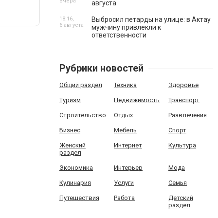
Вчера
августа
18:16,
Выбросил петарды на улице: в Актау
6 августа
мужчину привлекли к
ответственности
Рубрики новостей
Общий раздел
Техника
Здоровье
Туризм
Недвижимость
Транспорт
Строительство
Отдых
Развлечения
Бизнес
Мебель
Спорт
Женский
Интернет
Культура
раздел
Экономика
Интерьер
Мода
Кулинария
Услуги
Семья
Путешествия
Работа
Детский
раздел