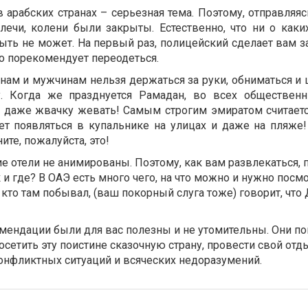
арабских странах – серьезная тема. Поэтому, отправляяс
плечи, колени были закрыты. Естественно, что ни о каки
ыть не может. На первый раз, полицейский сделает вам з
о порекомендует переодеться.
нам и мужчинам нельзя держаться за руки, обниматься и 
у. Когда же празднуется Рамадан, во всех обществен
 и даже жвачку жевать! Самым строгим эмиратом считает
т появляться в купальнике на улицах и даже на пляже!
ите, пожалуйста, это!
ие отели не анимированы. Поэтому, как вам развлекаться, 
и где? В ОАЭ есть много чего, на что можно и нужно посмо
 кто там побывал, (ваш покорный слуга тоже) говорит, что
мендации были для вас полезны и не утомительны. Они по
етить эту поистине сказочную страну, провести свой отд
конфликтных ситуаций и всяческих недоразумений.