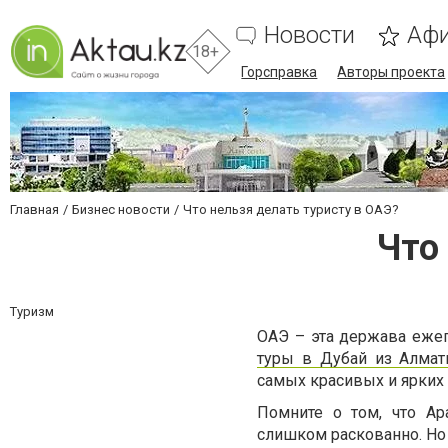
Новости
Аф
18+
Горсправка
Авторы проекта
Главная
Бизнес новости
Что нельзя делать туристу в ОАЭ?
Что
Туризм
ОАЭ – эта держава ежег
туры в Дубай из Алма
самых красивых и ярких
Помните о том, что Ар
слишком раскованно. Но 