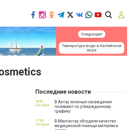
Спецраздел
Температура воды в Каспийском
море
osmetics
Последние новости
18:41,
В Актау зеленые насаждения
Сегодня
поливают по утвержденному
графику
17:35,
В Мангистау обсудили качество
Сегодня
медицинской помощи матерям и