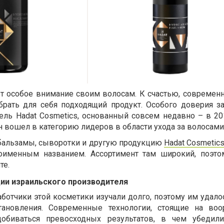
т особое внимание своим волосам. К счастью, совреме
брать для себя подходящий продукт. Особого доверия з
ель Hadat Cosmetics, основанный совсем недавно – в 201
н вошел в категорию лидеров в области ухода за волосами
бальзамы, сыворотки и другую продукцию
Hadat Cosmetic
ноименным названием. Ассортимент там широкий, поэт
те.
ии израильского производителя
ботчики этой косметики изучали долго, поэтому им удало
тановления. Современные технологии, стоящие на воо
добиваться превосходных результатов, в чем убедили