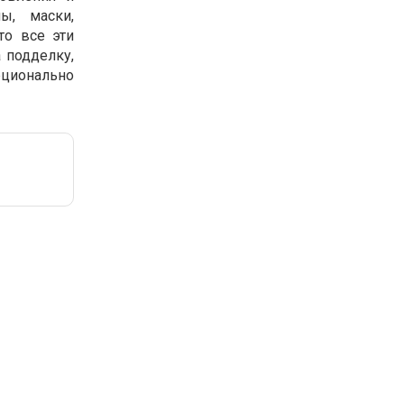
ы, маски,
то все эти
 подделку,
рционально