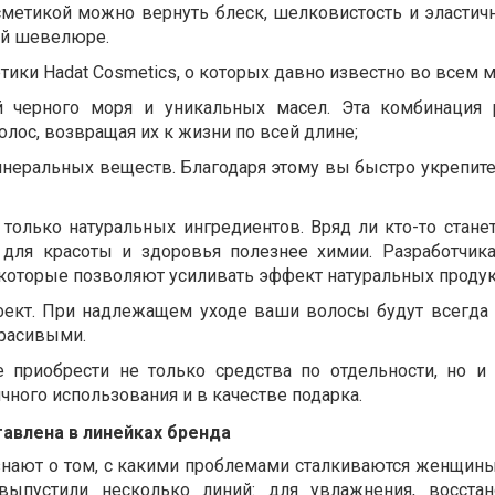
осметикой можно вернуть блеск, шелковистость и эластич
ой шевелюре.
ики Hadat Cosmetics, о которых давно известно во всем м
й черного моря и уникальных масел. Эта комбинация 
олос, возвращая их к жизни по всей длине;
неральных веществ. Благодаря этому вы быстро укрепит
 только натуральных ингредиентов. Вряд ли кто-то станет
 для красоты и здоровья полезнее химии. Разработчик
 которые позволяют усиливать эффект натуральных продук
кт. При надлежащем уходе ваши волосы будут всегда 
расивыми.
 приобрести не только средства по отдельности, но и 
чного использования и в качестве подарка.
тавлена в линейках бренда
нают о том, с какими проблемами сталкиваются женщины
выпустили несколько линий: для увлажнения, восста