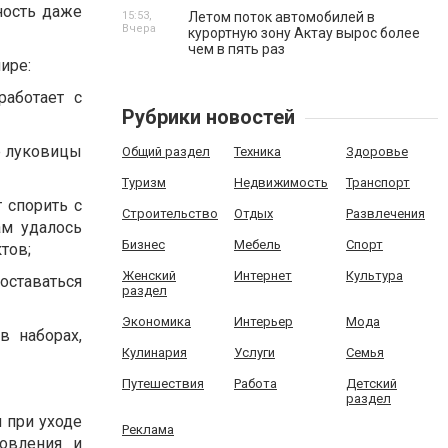
ность даже
15:53,
Летом поток автомобилей в
Вчера
курортную зону Актау вырос более
чем в пять раз
ире:
работает с
Рубрики новостей
е луковицы
Общий раздел
Техника
Здоровье
Туризм
Недвижимость
Транспорт
 спорить с
Строительство
Отдых
Развлечения
ам удалось
Бизнес
Мебель
Спорт
тов;
Женский
Интернет
Культура
оставаться
раздел
Экономика
Интерьер
Мода
в наборах,
Кулинария
Услуги
Семья
Путешествия
Работа
Детский
раздел
 при уходе
Реклама
новления и