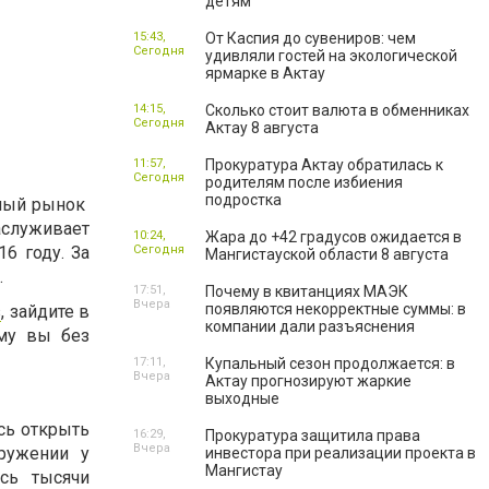
детям
15:43,
От Каспия до сувениров: чем
Сегодня
удивляли гостей на экологической
ярмарке в Актау
14:15,
Сколько стоит валюта в обменниках
Сегодня
Актау 8 августа
11:57,
Прокуратура Актау обратилась к
Сегодня
родителям после избиения
подростка
нный рынок
аслуживает
10:24,
Жара до +42 градусов ожидается в
Сегодня
6 году. За
Мангистауской области 8 августа
.
17:51,
Почему в квитанциях МАЭК
Вчера
появляются некорректные суммы: в
s
, зайдите в
компании дали разъяснения
ому вы без
17:11,
Купальный сезон продолжается: в
Вчера
Актау прогнозируют жаркие
выходные
сь открыть
16:29,
Прокуратура защитила права
Вчера
ружении у
инвестора при реализации проекта в
Мангистау
сь тысячи