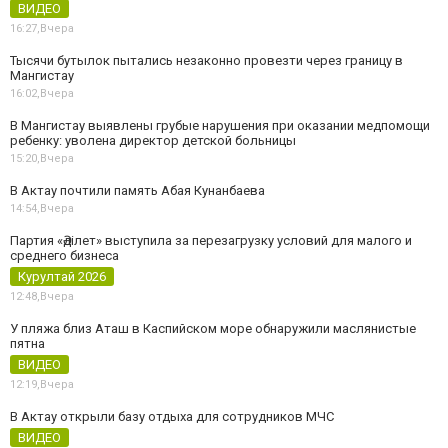
ВИДЕО
16:27,
Вчера
Тысячи бутылок пытались незаконно провезти через границу в
Мангистау
16:02,
Вчера
В Мангистау выявлены грубые нарушения при оказании медпомощи
ребенку: уволена директор детской больницы
15:20,
Вчера
В Актау почтили память Абая Кунанбаева
14:54,
Вчера
Партия «Әділет» выступила за перезагрузку условий для малого и
среднего бизнеса
Курултай 2026
12:48,
Вчера
У пляжа близ Аташ в Каспийском море обнаружили маслянистые
пятна
ВИДЕО
12:19,
Вчера
В Актау открыли базу отдыха для сотрудников МЧС
ВИДЕО